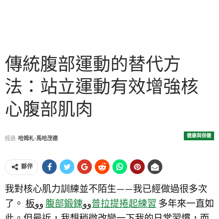
傳統腹部運動的替代方
法：站立運動有效增強核
心腹部肌肉
健康與保健
經過
哈姆札·馬哈茂德
夥伴
我對核心肌力訓練並不陌生——我已經做過很多次
了。
板
وو
腹部鍛鍊
وو
普拉提捲起練習
多年來一直如