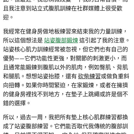
此。但最近，我想稍微改變一下我的日常習慣，而
且我注意到站立式腹肌訓練在社群媒體上很受歡
迎。
我經常在健身房做地板練習來結束我的力量訓練，
所以這個想法是
站姿腹部鍛煉
這引起了我的注意。
站姿核心肌力訓練經常被忽視，但它們也有自己的
優勢——它們功能性更強，對關節的刺激更小，而
且通常能鍛鍊到腹肌以外的肌肉，例如臀肌、背肌
和腿肌。想想站姿抬膝，還有
砍柴練習
或做負重斜
向扭轉。如果你時間緊迫，在家鍛煉，或者在擁擠
的健身房裡找不到地方，在墊子上跳繩或許是個不
錯的選擇。
所以，過去一周，我把所有墊上核心肌群練習都換
成了站姿腹部練習。它們能否取代我傳統的腹部訓