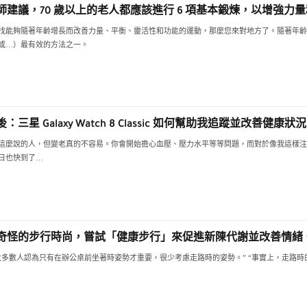
師建議，70 歲以上的老人都應該進行 6 項基本鍛煉，以增強力量
找能夠隨著年齡增長而改善力量、平衡、靈活性和功能的運動，那麼您來對地方了。隨著年齡
或…）最有效的方法之一。
三星 Galaxy Watch 8 Classic 如何幫助我追蹤並改善健康狀況
這麼說的人，但變老真的不容易。你會開始擔心血壓、壓力水平等等問題，而對於像我這樣注
日也快到了…
奇怪的步行時尚，嘗試「健康步行」來促進新陳代謝並改善情緒
大多數人認為只有在辦公桌前坐著時姿勢才重要，很少考慮走路時的姿勢。” “事實上，走路