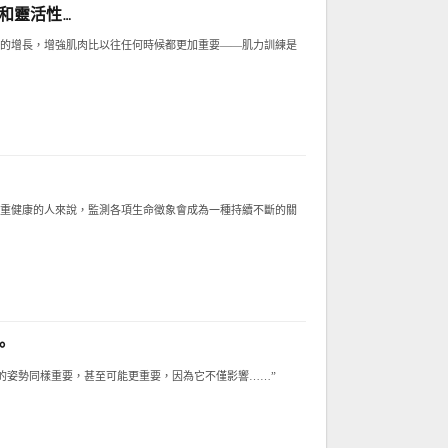
和靈活性…
的增長，增強肌肉比以往任何時候都更加重要——肌力訓練是
重健康的人來說，監測各項生命徵象會成為一種持續不斷的關
。
時的姿勢同樣重要，甚至可能更重要，因為它不僅影響……”