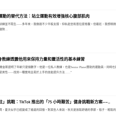
運動的替代方法：站立運動有效增強核心腹部肌肉
訓練並不陌生——多年來，我做過不少平板支撐、仰臥起坐和普拉提卷腹。但最近，我想稍微
趨勢…
健身教練透露他用來保持力量和靈活性的基本練習
爾金斯證明了年齡只是個數字。他是一位私人教練，也是Senior Planet贊助的運動員，同時也是Ag
是男性——找到一種實用且易於上手的技能提升方法……”
」挑戰：TikTok 推出的「75 小時艱苦」健身挑戰新方案——…
周，夏天似乎已經變成了遙遠的回憶。對某些人來說，秋天是放鬆舒適的季節，毯子、輕鬆的