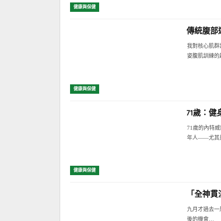
健康與保健
傳統腹部
我對核心肌群
姿腹肌訓練的
健康與保健
71歲：
71歲的內特威
年人——尤其
健康與保健
「全神貫注
九月才過去一
後的機會…