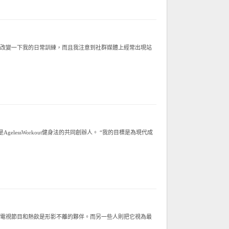
改變一下我的日常訓練，而且我注意到社群媒體上經常出現站
elessWorkout健身法的共同創辦人。 “我的目​​標是為現代成
電視節目和熱飲是形影不離的夥伴。而另一些人則把它視為最