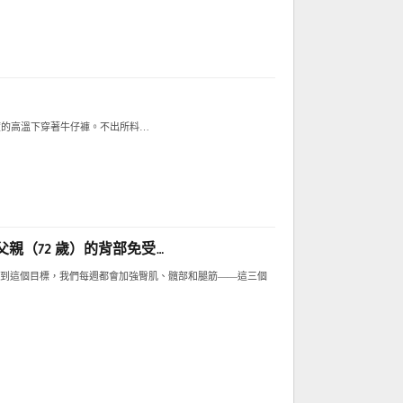
度的高溫下穿著牛仔褲。不出所料…
親（72 歲）的背部免受…
到這個目標，我們每週都會加強臀肌、髖部和腿筋——這三個