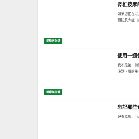
脊椎按摩
如果您正在尋
預防肌少症（
健康與保健
使用一週後：
我不是第一個
注點。我的生
健康與保健
忘記那些
理查森說：“