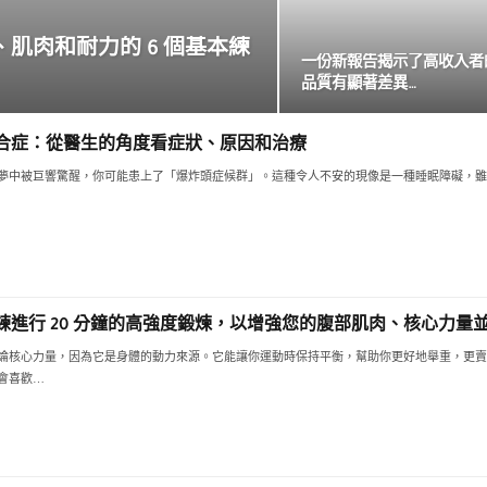
、肌肉和耐力的 6 個基本練
一份新報告揭示了高收入者
品質有顯著差異…
合症：從醫生的角度看症狀、原因和治療
夢中被巨響驚醒，你可能患上了「爆炸頭症候群」。這種令人不安的現像是一種睡眠障礙，雖
練進行 20 分鐘的高強度鍛煉，以增強您的腹部肌肉、核心力量並
論核心力量，因為它是身體的動力來源。它能讓你運動時保持平衡，幫助你更好地舉重，更賣
會喜歡…