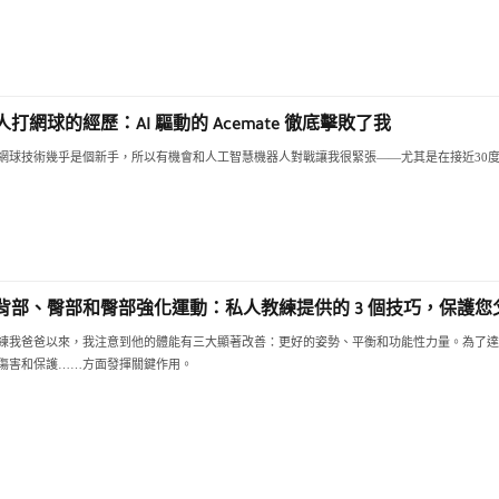
打網球的經歷：AI 驅動的 Acemate 徹底擊敗了我
網球技術幾乎是個新手，所以有機會和人工智慧機器人對戰讓我很緊張——尤其是在接近30
背部、臀部和臀部強化運動：私人教練提供的 3 個技巧，保護您父
練我爸爸以來，我注意到他的體能有三大顯著改善：更好的姿勢、平衡和功能性力量。為了達
傷害和保護……方面發揮關鍵作用。