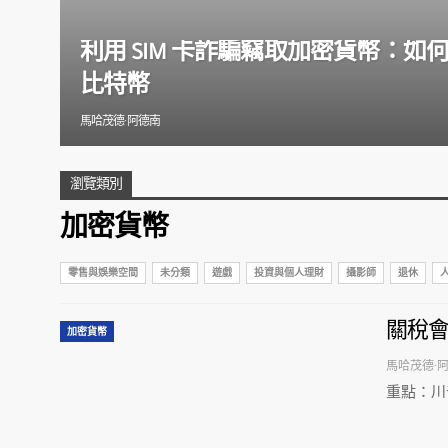
利用 SIM 卡詐騙竊取加密貨幣：
比特幣
馬哈茂德·阿德南
瀏覽類別
加密貨幣
零售與娛樂空間
未分類
遊戲
投資與個人理財
攝影師
退休
關稅
加密貨幣
馬哈茂德·
重點：川