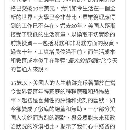
時代變了，金錢早已今非昔比。比特幣的價
格已突破10萬美元，我們如今生活在一個全
新的世界。大學已今非昔比，畢業後理應得
到的工作已不存在。過去20年，美國人逐漸
接受了較低的生活質量，以換取不切實際的
前期投資——包括財務和非財務方面的投資。
過去十年，工資增長停滯不前，而生活成本
和教育成本似乎在爭奪“
最大的煩惱
對於今天
的普通人來說。
35歲以下美國人的人生軌跡充斥著關於在當
今世界養育年輕家庭的種種磨難和恐怖故
事。起初是喜劇性的評論和尖刻的幽默，如
今卻變成了徹底的絕望和無助。一小部分美
國人尖銳而激烈的觀點，與公眾對未來和政
治狀況的冷漠相比，揭示了我們心中殘留的