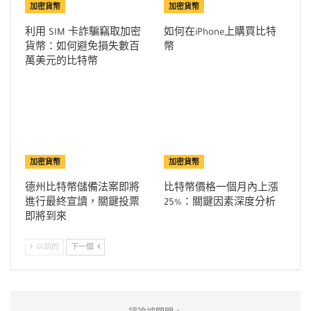
加密貨幣
加密貨幣
利用 SIM 卡詐騙竊取加密
如何在iPhone上購買比特
貨幣：如何避免損失數百
幣
萬美元的比特幣
加密貨幣
加密貨幣
德州比特幣儲備法案即將
比特幣價格一個月內上漲
進行最終宣讀，關鍵投票
25%：關鍵因素深度分析
即將到來
以前的
下一個