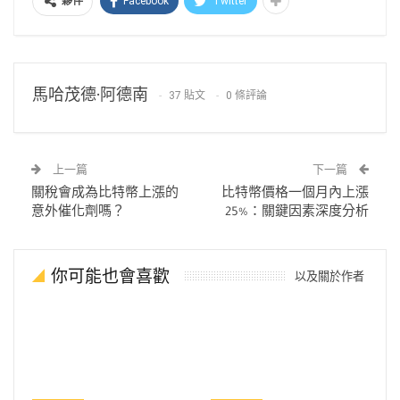
Facebook
Twitter
夥伴
馬哈茂德·阿德南
37 貼文
0 條評論
上一篇
下一篇
關稅會成為比特幣上漲的
比特幣價格一個月內上漲
意外催化劑嗎？
25%：關鍵因素深度分析
你可能也會喜歡
以及關於作者