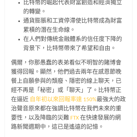
比特幣的崛起代表財富創造和經濟獨立
的轉變。
通貨膨脹和工資停滯使比特幣成為財富
累積的潛在生命線。
在人們對傳統金融體系的信任度下降的
背景下，比特幣帶來了希望和自由。
偶爾，你那愚蠢的表弟看似不明智的賭博會
獲得回報。顯然，他們過去兩年在感恩節晚
餐上自願參與的頹廢、隱密的線上聊天，已
經不再是「秘密」或「聊天」了。比特幣正
在逼近
自年初以來回報率達 150%
最強大的政
治聲音原來都在強調比特幣在我們未來的重
要性，以及降臨的災難
FTX
在快速發展的網
路新聞週期中，這已是遙遠的記憶。