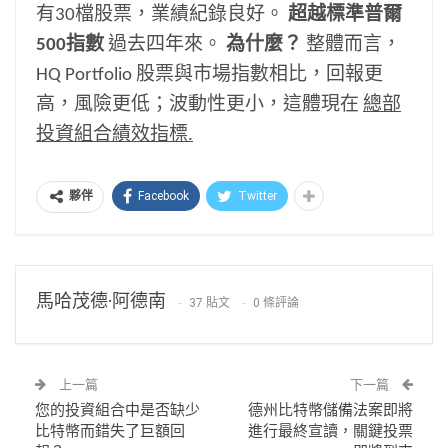
有30檔股票，業績紀錄良好。
超越標準普爾
500指數
過去四年來。
為什麼？
整體而言，
HQ Portfolio 股票與市場指數相比，回報更
高，風險更低；波動性更小，這體現在
總部
投資組合績效指標
.
Facebook
Twitter
夥伴
馬哈茂德·阿德南
37 貼文
0 條評論
上一篇
下一篇
您的投資組合中是否缺少
德州比特幣儲備法案即將
比特幣而錯失了巨額回
進行最終宣讀，關鍵投票