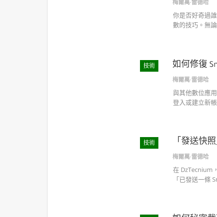
梅爾萬·雷德哈
你是否好奇過誰
數的技巧。無論
如何修復 Sn
技術
梅爾萬·雷德哈
與其他數位應用
登入或建立新帳號
「發送快照
技術
梅爾萬·雷德哈
在 DzTecn
「已發送一條 S