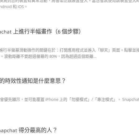
hat 偵測到您的裝置有異常活動，將會阻止該裝置登入。當您嘗試使用該裝置登入時
roid 和 iOS。
apchat 上進行半幅畫作（6 個步驟）
at 上進行半螢幕滑動操作的關鍵在於：打開應用程式並進入「聊天」頁面。點擊並按住
。滑動距離不要超過螢幕的 80%，因為超過這個距離…
at中的時效性通知是什麼意思？
優先顯示，並可能覆蓋 iPhone 上的「勿擾模式」/「專注模式」。 Snapch
napchat 得分最高的人？