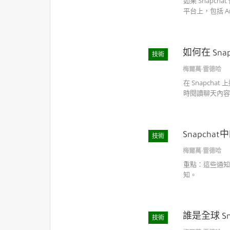
如果 Snapc
平台上，包括 And
如何在 Sn
技術
梅爾萬·雷德哈
在 Snapch
時閱讀聊天內容
Snapch
技術
梅爾萬·雷德哈
重點：這些通知會
知。
誰是全球 S
技術