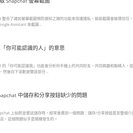
Snapchat 螢幕截圖
chat 整合了諸如螢幕截圖預防通知之類的功能來保護隱私。偷偷截圖會破壞信任，並
gle Assistant 來截圖…
at 上「你可能認識的人」的意思
chat 的「你可能認識我」功能會分析你手機上的共同好友、共同興趣和聯絡人，從而
”，然後向下滾動瀏覽該部分…
napchat 中儲存和分享按鈕缺少的問題
napchat 上拍照並嘗試儲存時，經常會遇到一個問題：儲存/分享按鈕甚至整
且，這個問題似乎是隨機發生的。