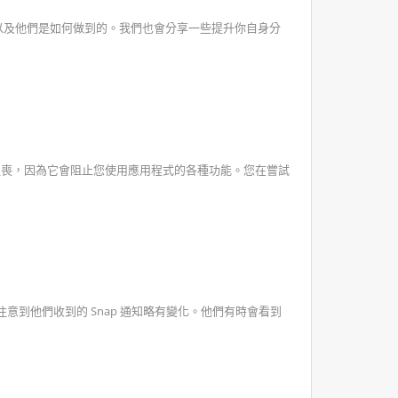
榜首以及他們是如何做到的。我們也會分享一些提升你自身分
人沮喪，因為它會阻止您使用應用程式的各種功能。您在嘗試
成員注意到他們收到的 Snap 通知略有變化。他們有時會看到