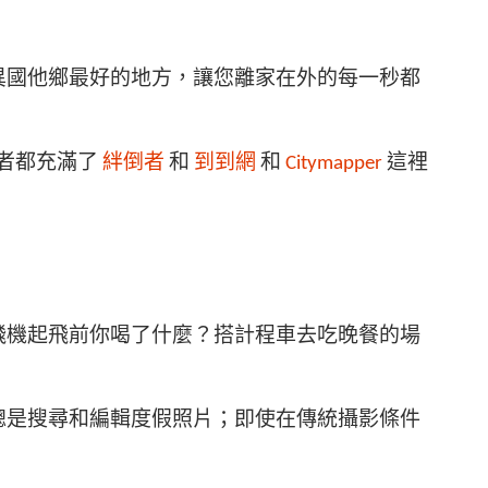
異國他鄉最好的地方，讓您離家在外的每一秒都
者都充滿了
絆倒者
和
到到網
和
Citymapper
這裡
飛機起飛前你喝了什麼？搭計程車去吃晚餐的場
總是搜尋和編輯度假照片；即使在傳統攝影條件