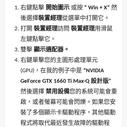
右鍵點擊
開始圖示
或按
“ Win + X”
然
後選擇
裝置經理
從選單中打開它。
打開
裝置經理
訪問
裝置經理
用滑鼠
左鍵點擊它。
雙擊
顯示適配器。
右鍵單擊您的主圖形處理單元
(GPU)，在我的例子中是
“NVIDIA
GeForce GTX 1660 Ti Max-Q 設計版”
然後選擇
禁用設備
您的系統可能會重
啟，或者螢幕可能會閃爍。如果您安
裝了多個顯示卡驅動程序，其他驅動
程式將取代最近發生故障的驅動程