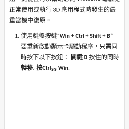
正常使用或執行 3D 應用程式時發生的嚴
重當機中復原。
使用鍵盤按鍵“
Win + Ctrl + Shift + B”
要重新啟動顯示卡驅動程序，只需同
時按下以下按鈕：
關鍵 B
按住的同時
轉移
،
按Ctrl
وو
Win
.