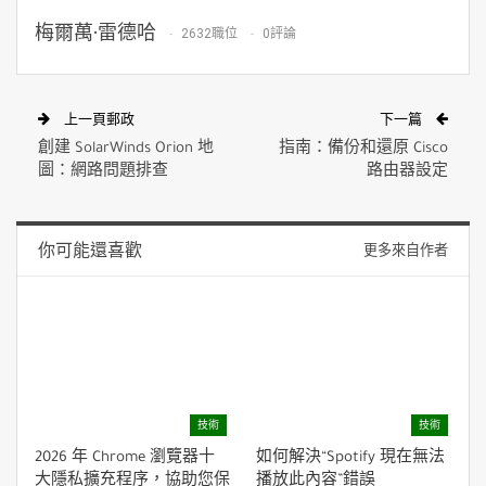
梅爾萬·雷德哈
2632職位
0評論
上一頁郵政
下一篇
創建 SolarWinds Orion 地
指南：備份和還原 Cisco
圖：網路問題排查
路由器設定
你可能還喜歡
更多來自作者
技術
技術
2026 年 Chrome 瀏覽器十
如何解決“Spotify 現在無法
大隱私擴充程序，協助您保
播放此內容”錯誤