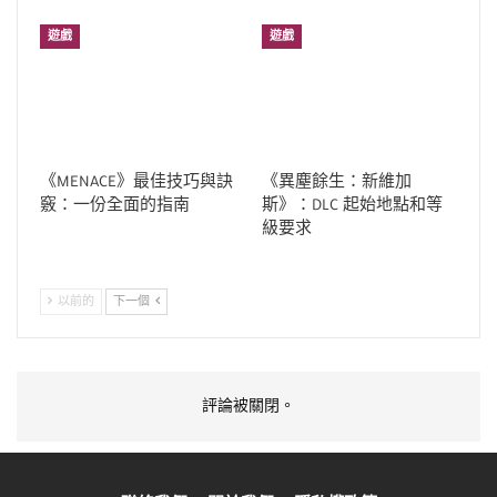
遊戲
遊戲
《MENACE》最佳技巧與訣
《異塵餘生：新維加
竅：一份全面的指南
斯》：DLC 起始地點和等
級要求
以前的
下一個
評論被關閉。