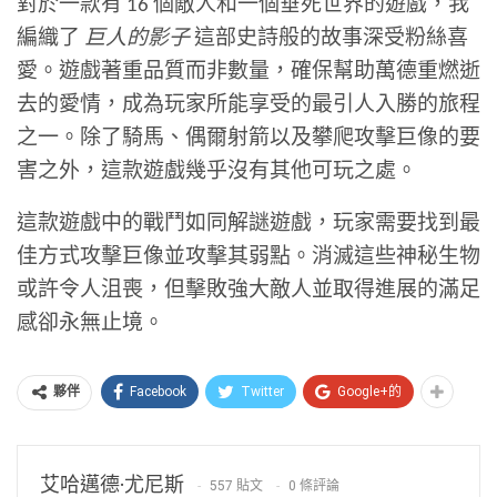
對於一款有 16 個敵人和一個垂死世界的遊戲，我
編織了
巨人的影子
這部史詩般的故事深受粉絲喜
愛。遊戲著重品質而非數量，確保幫助萬德重燃逝
去的愛情，成為玩家所能享受的最引人入勝的旅程
之一。除了騎馬、偶爾射箭以及攀爬攻擊巨像的要
害之外，這款遊戲幾乎沒有其他可玩之處。
這款遊戲中的戰鬥如同解謎遊戲，玩家需要找到最
佳方式攻擊巨像並攻擊其弱點。消滅這些神秘生物
或許令人沮喪，但擊敗強大敵人並取得進展的滿足
感卻永無止境。
Facebook
Twitter
Google+的
夥伴
艾哈邁德·尤尼斯
557 貼文
0 條評論