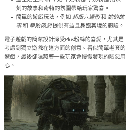
虛空陌生人
和
牛奶 牛奶袋裡 牛奶袋裡
用深
刻的故事和奇特的氛圍帶給玩家驚喜。
簡單的遊戲玩法，例如
超級六邊形
和
她的故
事
和
擊敗佩劍
提供有益且身臨其境的體驗。
電子遊戲的簡潔設計深受Plus粉絲的喜愛，尤其是
考慮到獨立遊戲在這方面的創意。看似簡單老套的
遊戲，最後卻隱藏著一些玩家會慢慢發現的險惡用
心。