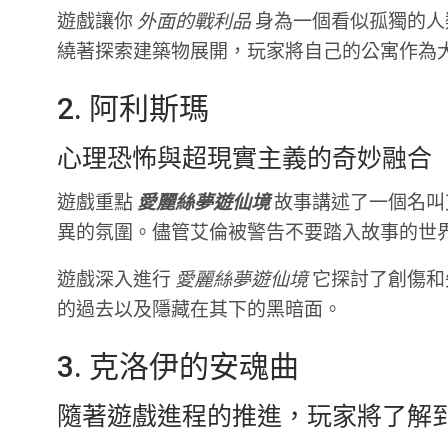
遊戲讓你
外面的戰利品
身為一個看似孤獨的人
繞著探索建築物展開，玩家將自己的公寓作為
2. 阿利斯瑪
心理恐怖與超現實主義的奇妙融合
遊戲重點
愛麗絲夢遊仙境
故事講述了一個名叫
異的氛圍。儘管艾倫被警告不要踏入故事的世
遊戲深入進行
愛麗絲夢遊仙境
它探討了創傷和失
的過去以及隱藏在其下的黑暗面。
3. 克洛伊的安魂曲
隨著遊戲進程的推進，玩家將了解