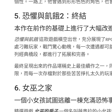
個性。一路上，他會遇到形形色色的角色，也
5. 恐懼與飢餓2：終結
本作在前作的基礎上進行了大幅改
恐懼與飢餓
這款遊戲橫空出世，充分展現了RP
處刁難玩家，戰鬥驚心動魄，每一次遭遇都可
列經典橋段，都進行了拓展和完善。
最終呈現出來的作品堪稱史上最佳續作之一，
限，而每一次存檔對於那些苦苦掙扎太久的玩
6. 女巫之家
一個小女孩試圖逃離一棟充滿恐怖
精選遊戲
女巫的房子
一個名叫薇奧拉的小女孩