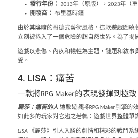
發行年份：
2013年（原版），2023年（
開發商：
布里基時鐘
由於其陰暗的哥德式藝術風格，這款遊戲圍繞
立刻被捲入了一個危險的超自然世界。為了揭
遊戲以悲傷、內疚和犧牲為主題，謎題和敘事
受。
4. LISA：痛苦
一款將RPG Maker的表現發揮
麗莎：痛苦的人
這款遊戲將RPG Maker
如此多的玩家對它趨之若鷯：遊戲世界整體單
LISA
《麗莎》引人入勝的劇情和精彩的戰鬥系