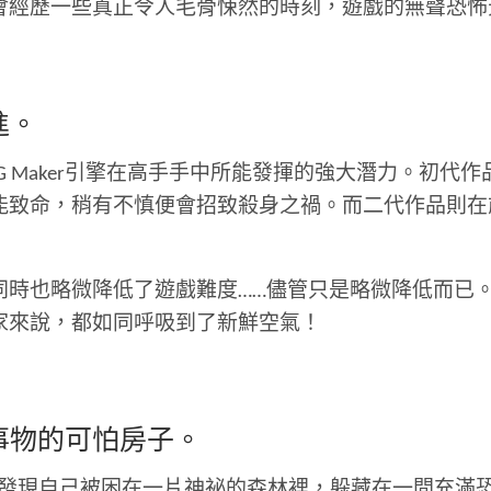
會經歷一些真正令人毛骨悚然的時刻，遊戲的無聲恐怖
進。
G Maker引擎在高手手中所能發揮的強大潛力。初
能致命，稍有不慎便會招致殺身之禍。而二代作品則在
同時也略微降低了遊戲難度……儘管只是略微降低而已
家來說，都如同呼吸到了新鮮空氣！
事物的可怕房子。
發現自己被困在一片神祕的森林裡，躲藏在一間充滿