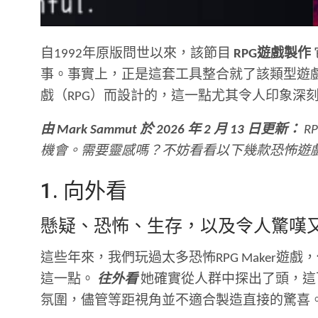
自1992年原版問世以來，該節目
RPG遊戲製作
事。事實上，正是這套工具整合就了該類型遊
戲（RPG）而設計的，這一點尤其令人印象深
由 Mark Sammut 於 2026 年 2 月 13 日更新：
R
機會。需要靈感嗎？不妨看看以下幾款恐怖遊戲，它
1. 向外看
懸疑、恐怖、生存，以及令人驚嘆
這些年來，我們玩過太多恐怖RPG Maker
這一點。
往外看
她確實從人群中探出了頭，這
氛圍，儘管等距視角並不適合製造直接的驚喜