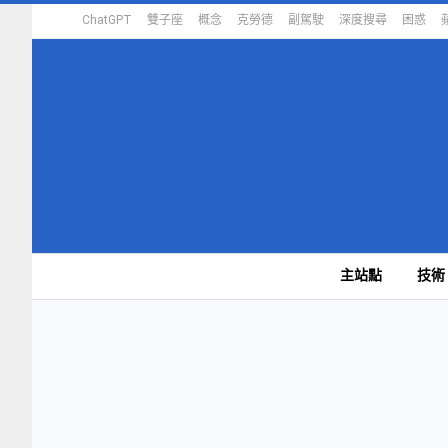
ChatGPT
雙子座
概念
克勞德
副駕駛
深度搜尋
困惑
主站點
技術