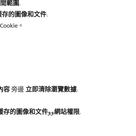
間範圍
.
緩存的圖像和文件
.
ookie。
內容
旁邊
立即清除瀏覽數據
.
緩存的圖像和文件
وو
網站權限
.