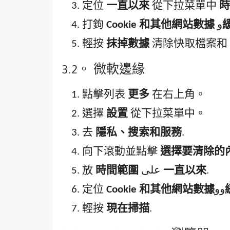
定位
一直以來
從下拉菜單中
時
打鉤
Cookie 和其他網站數據
و
輕按
抹掉數據
清除快取檔案和 C
3.2。 微軟邊緣
點擊列表
更多
在右上角。
選擇
設置
從下拉菜單中。
去
隱私、搜索和服務
.
向下滾動並點擊
選擇要清除的
放
時間範圍
على
一直以來
.
定位
Cookie 和其他網站數據
وو
輕按
現在掃描
.